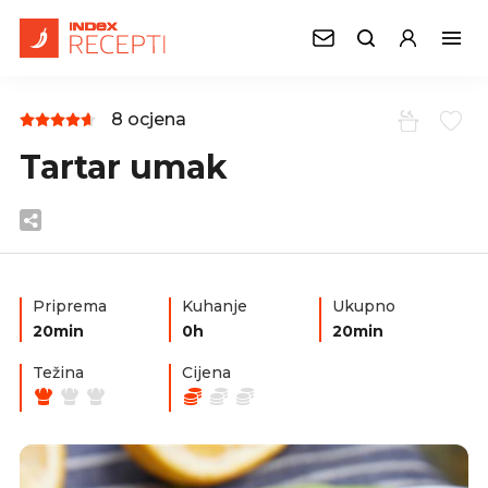
8 ocjena
Tartar umak
Priprema
Kuhanje
Ukupno
20min
0h
20min
Težina
Cijena