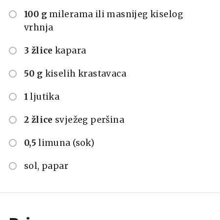
100 g
milerama ili masnijeg kiselog
vrhnja
3 žlice
kapara
50 g
kiselih krastavaca
1
ljutika
2 žlice
svježeg peršina
0,5
limuna (sok)
sol, papar