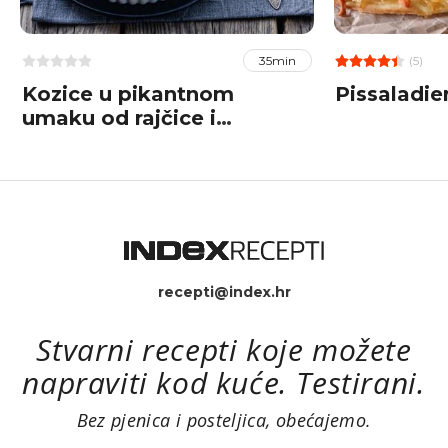
(5)
35min
Kozice u pikantnom
Pissaladie
umaku od rajčice i
češnjaka
recepti@index.hr
Stvarni recepti koje možete
napraviti kod kuće. Testirani.
Bez pjenica i posteljica, obećajemo.