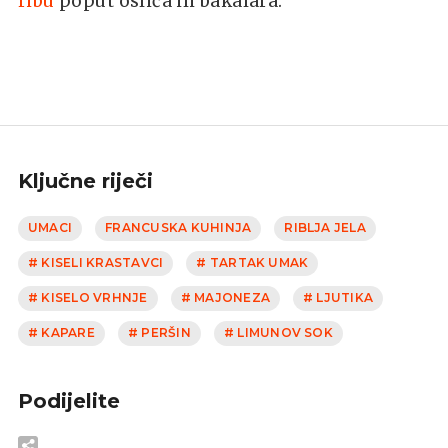
ribu
poput oslića ili bakalara.
Ključne riječi
UMACI
FRANCUSKA KUHINJA
RIBLJA JELA
# KISELI KRASTAVCI
# TARTAK UMAK
# KISELO VRHNJE
# MAJONEZA
# LJUTIKA
# KAPARE
# PERŠIN
# LIMUNOV SOK
Podijelite