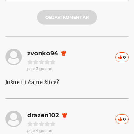
OBJAVI KOMENTAR
zvonko94
0
prije 3 godine
Jušne ili čajne žlice?
drazen102
0
prije 4 godine