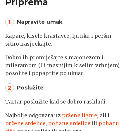
Priprema
1
Napravite umak
Kapare, kisele krastavce, ljutiku i peršin
sitno nasjeckajte.
Dobro ih promiješajte s majonezom i
mileramom (ili masnijim kiselim vrhnjem),
posolite i popaprite po ukusu.
2
Poslužite
Tartar poslužite kad se dobro rashladi.
Najbolje odgovara uz
pržene lignje
, ali i
pržene srdelice
,
pohane srdelice
ili
pohanu