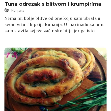
Tuna odrezak s blitvom i krumpirima
Marijana
Nema mi bolje blitve od one koju sam ubrala u
svom vrtu tik prije kuhanja. U marinadu za tunu
sam stavila svježe začinsko bilje jer ga isto
imam u vrtu, ali naravno da i sušeno isto može.