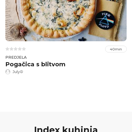
40min
PREDJELA
Pogačica s blitvom
July☮
Index kuhinja