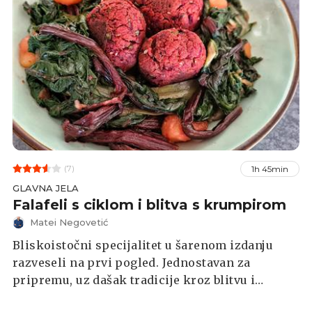
(7)
1h 45min
GLAVNA JELA
Falafeli s ciklom i blitva s krumpirom
Matei Negovetić
Bliskoistočni specijalitet u šarenom izdanju
razveseli na prvi pogled. Jednostavan za
pripremu, uz dašak tradicije kroz blitvu i
krumpir zabavlja svakog tko je željan imati