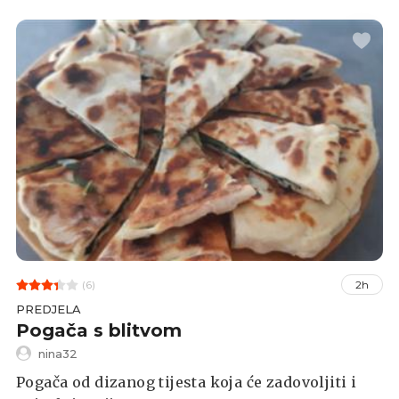
kvalitetan i potpun obrok.
(6)
2h
PREDJELA
Pogača s blitvom
nina32
Pogača od dizanog tijesta koja će zadovoljiti i