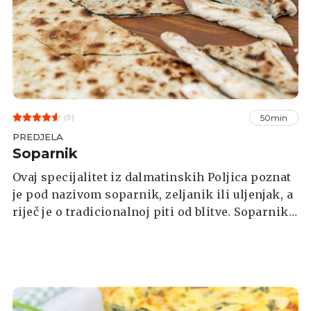
(9)
50min
PREDJELA
Soparnik
Ovaj specijalitet iz dalmatinskih Poljica poznat
je pod nazivom soparnik, zeljanik ili uljenjak, a
riječ je o tradicionalnoj piti od blitve. Soparnik
je okruglog oblika, reže se u oblik romba, peče
se u kominu i prekriva žeravicom. U nastavku
saznajte kako pripremiti domaći soparnik iz
pećnice.