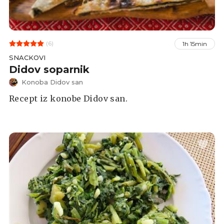
(6)
1h 15min
SNACKOVI
Didov soparnik
Konoba Didov san
Recept iz konobe Didov san.