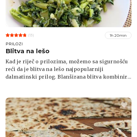
(13)
1h 20min
PRILOZI
Blitva na lešo
Kad je riječ o prilozima, možemo sa sigurnošću
reći da je blitva na lešo najpopularniji
dalmatinski prilog. Blanširana blitva kombinira
se s kockicama kuhanog krumpira te se
začinjava sa soli, maslinovim uljem te
češnjakom. Ovaj zdrav i hranjivi prilog često se
poslužuje uz riblja jela i meso s roštilja.