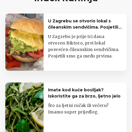
U Zagrebu se otvorio lokal s
čileanskim sendvičima. Posjetili
smo ga treći dan rada
U Zagrebu je prije tri dana
otvoren Biktoro, prvi lokal
posvećen čileanskim sendvičima.
Posjetili smo ga među prvima.
Imate kod kuće bosiljak?
Iskoristite ga za brzo, ljetno jelo
Što za ljetni ručak ili večeru?
Imamo super prijedlog.