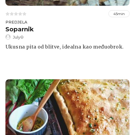
45min
PREDJELA
Soparnik
July☮
Ukusna pita od blitve, idealna kao međuobrok.