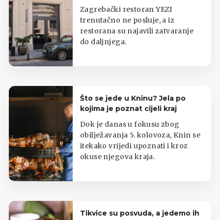
iz lokala
Zagrebački restoran YEZI
trenutačno ne posluje, a iz
restorana su najavili zatvaranje
do daljnjega.
Što se jede u Kninu? Jela po
kojima je poznat cijeli kraj
Dok je danas u fokusu zbog
obilježavanja 5. kolovoza, Knin se
itekako vrijedi upoznati i kroz
okuse njegova kraja.
Tikvice su posvuda, a jedemo ih