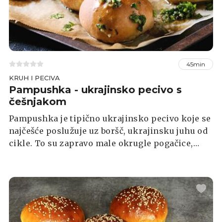
45min
KRUH I PECIVA
Pampushka - ukrajinsko pecivo s
češnjakom
Pampushka je tipično ukrajinsko pecivo koje se
najčešće poslužuje uz boršč, ukrajinsku juhu od
cikle. To su zapravo male okrugle pogačice,
obično mekane i pahuljaste, prelivene mirisnim
češnjakom i biljem, najčešće sjeckanim
peršinom. Riječ "pampushka" u ukrajinskom
koristi se za opisivanje prekrasne, punije žene i
tako su ove okruglice dobile i ime. Pripremaju
se od jednostavnih sastojaka poput brašna,