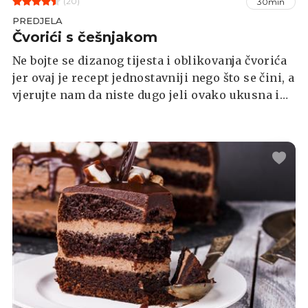
(20)
30min
PREDJELA
Čvorići s češnjakom
Ne bojte se dizanog tijesta i oblikovanja čvorića
jer ovaj je recept jednostavniji nego što se čini, a
vjerujte nam da niste dugo jeli ovako ukusna i
mirisna domaća peciva.