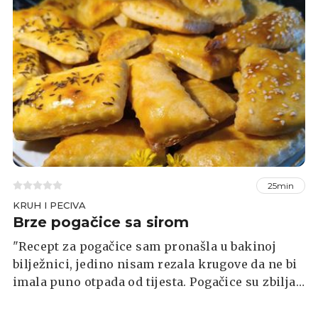
Vrhovec.
25min
KRUH I PECIVA
Brze pogačice sa sirom
"Recept za pogačice sam pronašla u bakinoj
bilježnici, jedino nisam rezala krugove da ne bi
imala puno otpada od tijesta. Pogačice su zbilja
jednostavne, jeftine i brzo se naprave", piše naša
čitateljica Zrinka Dumančić, a recept je