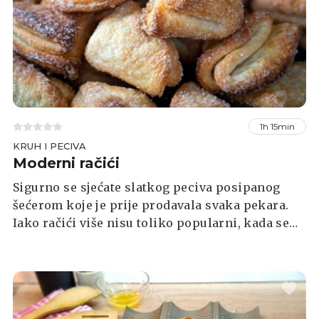
1h 15min
KRUH I PECIVA
Moderni račići
Sigurno se sjećate slatkog peciva posipanog
šećerom koje je prije prodavala svaka pekara.
Iako račići više nisu toliko popularni, kada se
zaželite ovih peciva samo pratite jednostavni
recept koji vam donosimo u nastavku.