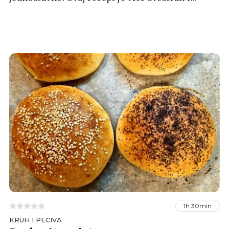
tijesto možete koristiti za različite vrste peciva.
Muškatna tikva dodaje puno hranjivih tvari i
vlakana u pecivo, tako da ih možete jesti bez
grižnje savjesti.
1h 30min
KRUH I PECIVA