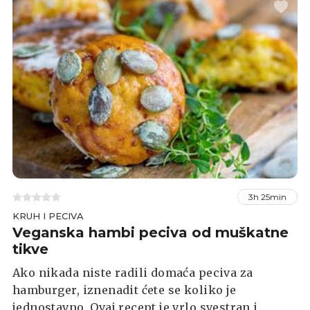
3h 25min
KRUH I PECIVA
Veganska hambi peciva od muškatne
tikve
Ako nikada niste radili domaća peciva za
hamburger, iznenadit ćete se koliko je
jednostavno. Ovaj recept je vrlo svestran i