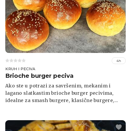
kvasca, mlijeka, jaja i maslaca, a kombinacija
češnjaka i peršina daje im poseban okus.
4h
KRUH I PECIVA
Brioche burger peciva
Ako ste u potrazi za savršenim, mekanim i
lagano slatkastim brioche burger pecivima,
idealne za smash burgere, klasične burgere,
cheeseburgere ili sendviče, na pravom ste
mjestu. U nastavku donosimo recept koji je u
Facebook grupi Index Recepti: Što ste danas
kuhali? podijelio naš čitatelj Aleksandar