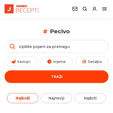
#
Pecivo
Sastojci
Vrijeme
Detaljno
TRAŽI
Najbolji
Najnoviji
Najbrži