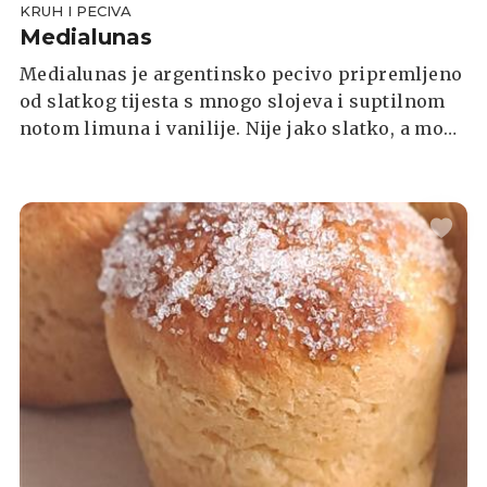
KRUH I PECIVA
Medialunas
Medialunas je argentinsko pecivo pripremljeno
od slatkog tijesta s mnogo slojeva i suptilnom
notom limuna i vanilije. Nije jako slatko, a može
se opisati kao nešto između brioša i kroasana.