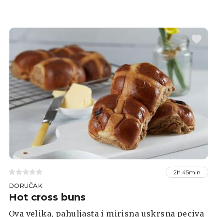
podijelila u Facebook grupi Index Recepti: Što
ste danas kuhali?
2h 45min
DORUČAK
Hot cross buns
Ova velika, pahuljasta i mirisna uskrsna peciva