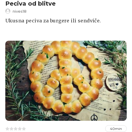
Peciva od blitve
nives18
Ukusna peciva za burgere ili sendviče.
40min