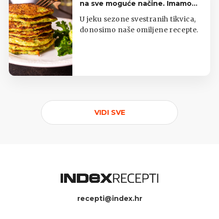
na sve moguće načine. Imamo
top listu
U jeku sezone svestranih tikvica,
donosimo naše omiljene recepte.
VIDI SVE
recepti@index.hr