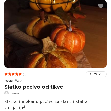
(5)
2h 15min
DORUČAK
Slatko pecivo od tikve
ivana
Slatko i mekano pecivo za slane i slatke
varijacije!