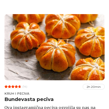
(14)
2h 20min
KRUH I PECIVA
Bundevasta peciva
Ova instagramična peciva osvojila su nas na