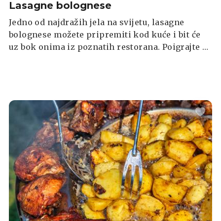
Lasagne bolognese
Jedno od najdražih jela na svijetu, lasagne
bolognese možete pripremiti kod kuće i bit će
uz bok onima iz poznatih restorana. Poigrajte se
začinima, dodajte još povrća u umak od mesa ili
ih pripremite striktno po receptu i sigurno
nećete požaliti.