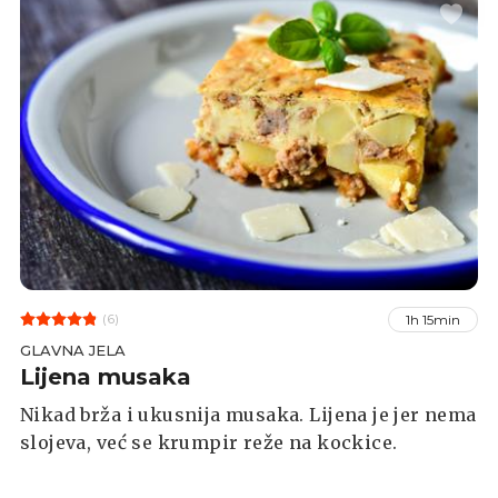
dostavu iz kineskog restorana.
(6)
1h 15min
GLAVNA JELA
Lijena musaka
Nikad brža i ukusnija musaka. Lijena je jer nema
slojeva, već se krumpir reže na kockice.