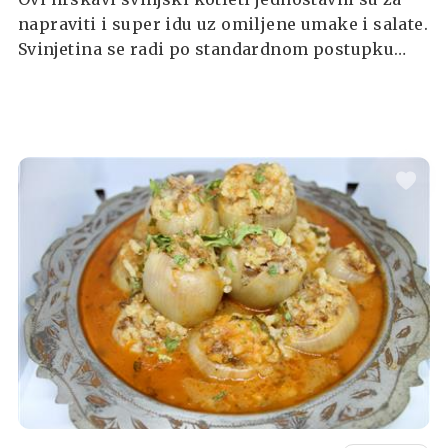
napraviti i super idu uz omiljene umake i salate.
Svinjetina se radi po standardnom postupku
pohanja, a umjesto panko mrvica možete
koristiti uobičajene krušne mrvice.