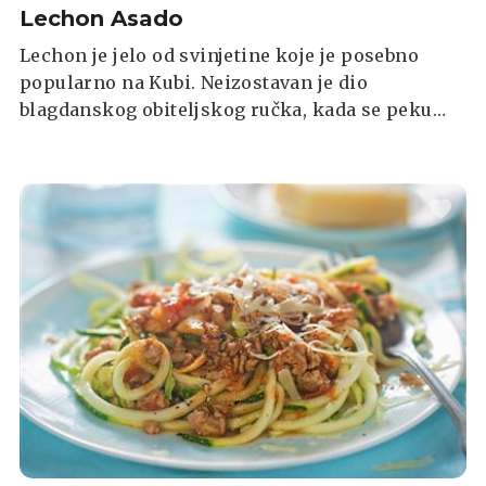
Lechon Asado
Lechon je jelo od svinjetine koje je posebno
popularno na Kubi. Neizostavan je dio
blagdanskog obiteljskog ručka, kada se peku
cijele svinje ili veći dijelovi, a inače se mogu
koristiti samo kotleti i ostali dijelovi svinje.
Španjolska riječ Lechon označava pečeno prase
koje se još uvijek hranilo sisanjem majčinog
mlijeka.