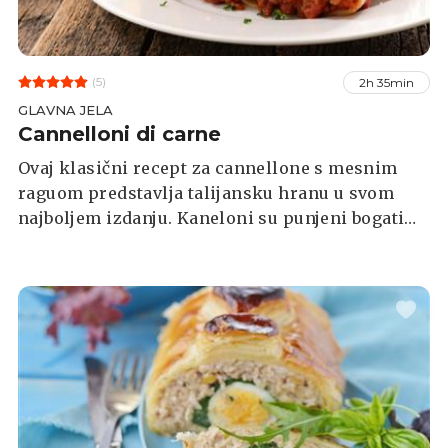
(5)
2h 35min
GLAVNA JELA
Cannelloni di carne
Ovaj klasični recept za cannellone s mesnim
raguom predstavlja talijansku hranu u svom
najboljem izdanju. Kaneloni su punjeni bogatim,
sporo kuhanim raguom pa preliveni kremastim
bešamel umakom i većom količinom
parmezana, a zatim zapečeni dok nisu poprimili
lijepu zlatnu boju.