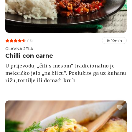
(16)
1h 10min
GLAVNA JELA
Chilli con carne
U prijevodu, „čili s mesom“ tradicionalno je
meksičko jelo „na žlicu“. Poslužite ga uz kuhanu
rižu, tortilje ili domaći kruh.