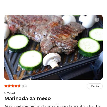
(18)
15min
UMACI
Marinada za meso
Marinada je neizostavni dio svakog odreska! Uz