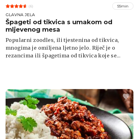
(6)
55min
GLAVNA JELA
Špageti od tikvica s umakom od
mljevenog mesa
Popularni zoodles, ili tjestenina od tikvica,
mnogima je omiljena ljetno jelo. Riječ je o
rezancima ili špagetima od tikvica koje se
pripremaju od sirovih tikvica.