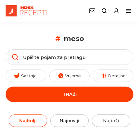
#
meso
Sastojci
Vrijeme
Detaljno
TRAŽI
Najbolji
Najnoviji
Najbrži