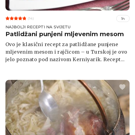
(14)
1h
NAJBOLJI RECEPTI NA SVIJETU
Patlidžani punjeni mljevenim mesom
Ovo je klasični recept za patlidžane punjene
mljevenim mesom i rajčicom – u Turskoj je ovo
jelo poznato pod nazivom Kerniyarik. Recept
možete prilagoditi sebi, dodati u smjesu povrće
koje volite – papriku, tikvicu... Ako volite sir,
naribajte ga po napunjenim lađicama. Za samu
pripremu ovog starinskog ukusnog jela trebat
će vam oko sat vremena.