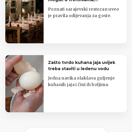
potkošuljama i japankama
Poznati sarajevski restoran uveo
je pravila odijevanja za goste.
Zašto tvrdo kuhana jaja uvijek
treba staviti u ledenu vodu
Jedna navika olakšava guljenje
kuhanih jaja i čini ih boljima.