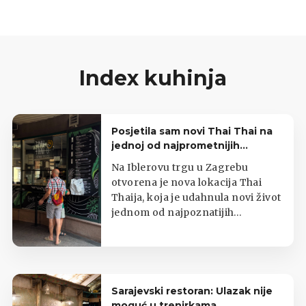
Index kuhinja
Posjetila sam novi Thai Thai na
jednoj od najprometnijih
zagrebačkih lokacija
Na Iblerovu trgu u Zagrebu
otvorena je nova lokacija Thai
Thaija, koja je udahnula novi život
jednom od najpoznatijih
zagrebačkih kioska s tajlandskom
hranom.
Sarajevski restoran: Ulazak nije
moguć u trenirkama,