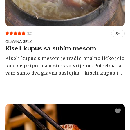
(12)
3h
GLAVNA JELA
Kiseli kupus sa suhim mesom
Kiseli kupus s mesom je tradicionalno ličko jelo
koje se priprema u zimsko vrijeme. Potrebna su
vam samo dva glavna sastojka - kiseli kupus i
dobar komad suhog mesa kao što su rebarca,
šunka ili slanina. Jelo se kuha oko dva i pol sata
na laganoj vatri i poslužuje uz kuhani krumpir.