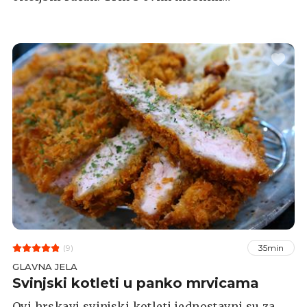
okruglicama je da budu male. Poslužite ih uz
omiljenu tjesteninu.
(9)
35min
GLAVNA JELA
Svinjski kotleti u panko mrvicama
Ovi hrskavi svinjski kotleti jednostavni su za