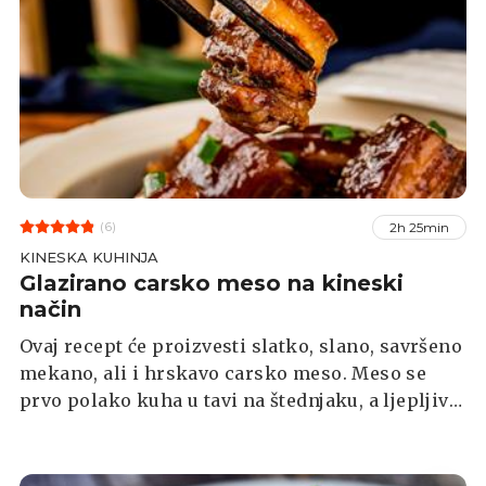
(6)
2h 25min
KINESKA KUHINJA
Glazirano carsko meso na kineski
način
Ovaj recept će proizvesti slatko, slano, savršeno
mekano, ali i hrskavo carsko meso. Meso se
prvo polako kuha u tavi na štednjaku, a ljepljiva
glazura se dodaje na samom kraju. Meso nije
potrebno marinirati, a možete ga poslužiti uz
rižu i zaboraviti da ste ikada htjeli naručiti