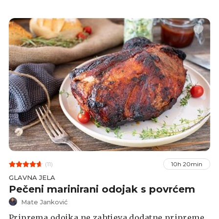
koristiti samo kotleti i ostali dijelovi svinje.
Španjolska riječ Lechon označava pečeno prase
koje se još uvijek hranilo sisanjem majčinog
mlijeka.
(11)
10h 20min
GLAVNA JELA
Pečeni marinirani odojak s povrćem
Mate Janković
Priprema odojka ne zahtjeva dodatne pripreme