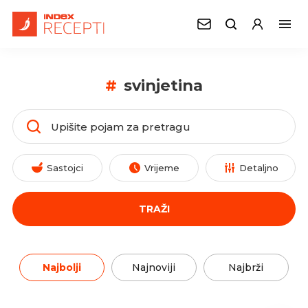
#
svinjetina
Sastojci
Vrijeme
Detaljno
TRAŽI
Najbolji
Najnoviji
Najbrži