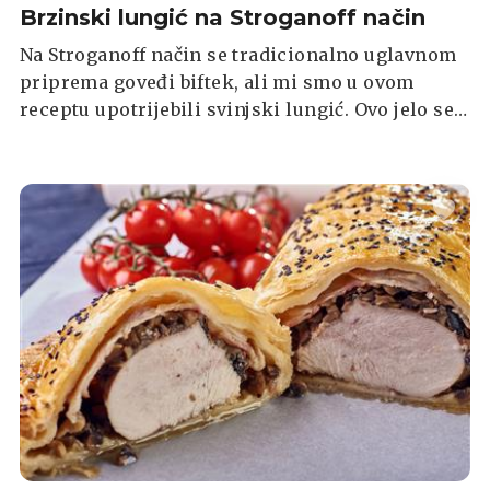
Brzinski lungić na Stroganoff način
Na Stroganoff način se tradicionalno uglavnom
priprema goveđi biftek, ali mi smo u ovom
receptu upotrijebili svinjski lungić. Ovo jelo se
brzo priprema a vrlo je ukusno.