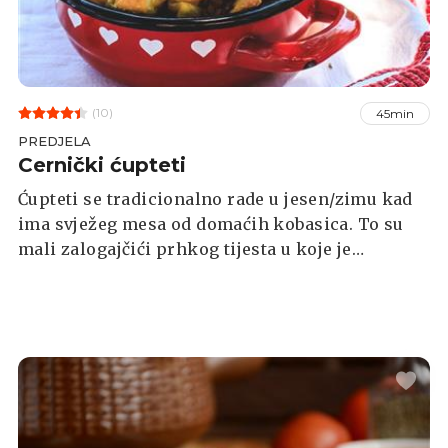
(10)
45min
PREDJELA
Cernički ćupteti
Ćupteti se tradicionalno rade u jesen/zimu kad
ima svježeg mesa od domaćih kobasica. To su
mali zalogajčići prhkog tijesta u koje je
umotano najljepše meso domaće slavonske
kobasice. Danas je to idealno predjelo,
svojevrsni kanape kao ukusni omaž tradiciji.