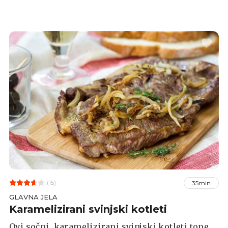
(15)
35min
GLAVNA JELA
Karamelizirani svinjski kotleti
Ovi sočni, karamelizirani svinjski kotleti tope