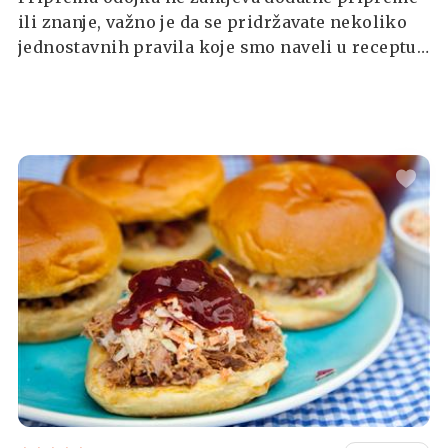
ili znanje, važno je da se pridržavate nekoliko
jednostavnih pravila koje smo naveli u receptu.
Iako smo se marinadom odmakli od tradicije,
vjerujte nam da nakon isprobavanja nitko neće
ostati razočaran.