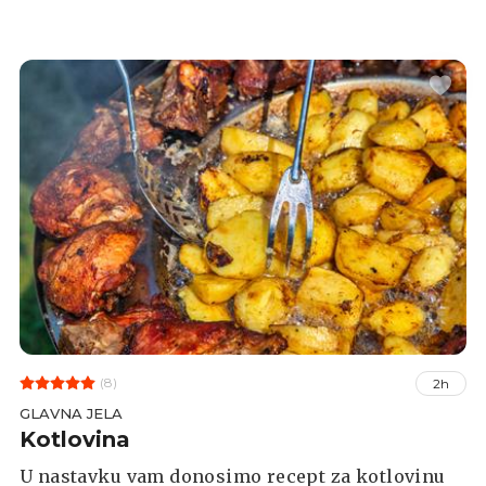
bolji okus jela bitno je odabrati kvalitetno meso.
Uz ova rebarca nije vam potrebno baš ništa, ali
slobodno ih poslužite uz omiljeni umak za
roštilj i veliku zdjelu sezonske salate!
(8)
2h
GLAVNA JELA
Kotlovina
U nastavku vam donosimo recept za kotlovinu