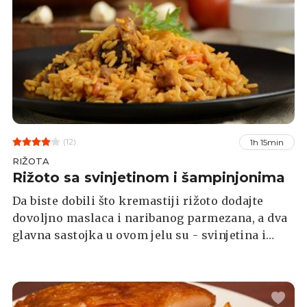
(12)
1h 15min
RIŽOTA
Rižoto sa svinjetinom i šampinjonima
Da biste dobili što kremastiji rižoto dodajte
dovoljno maslaca i naribanog parmezana, a dva
glavna sastojka u ovom jelu su - svinjetina i
šampinjoni. Ovaj rižoto odlična je ideja za
jednostavan i ukusan ručak.