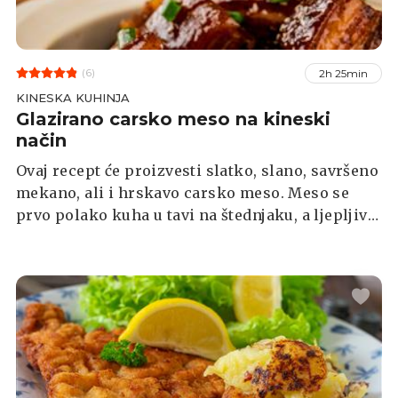
(6)
2h 25min
KINESKA KUHINJA
Glazirano carsko meso na kineski
način
Ovaj recept će proizvesti slatko, slano, savršeno
mekano, ali i hrskavo carsko meso. Meso se
prvo polako kuha u tavi na štednjaku, a ljepljiva
glazura se dodaje na samom kraju. Meso nije
potrebno marinirati, a možete ga poslužiti uz
rižu i zaboraviti da ste ikada htjeli naručiti
dostavu iz kineskog restorana.