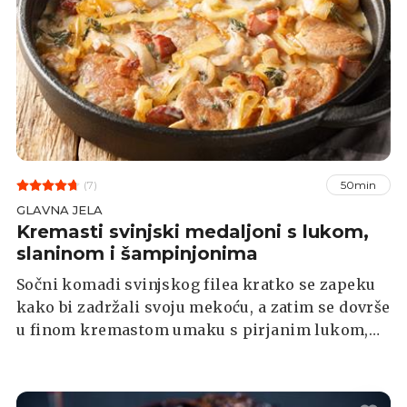
(7)
50min
GLAVNA JELA
Kremasti svinjski medaljoni s lukom,
slaninom i šampinjonima
Sočni komadi svinjskog filea kratko se zapeku
kako bi zadržali svoju mekoću, a zatim se dovrše
u finom kremastom umaku s pirjanim lukom,
gljivama i dimljenom slaninom. Ovo jelo
izvrsno se slaže s pire krumpirom, kuhanom
tjesteninom ili rižom.