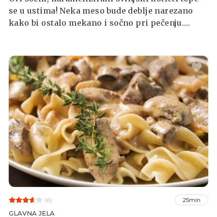
se u ustima! Neka meso bude deblje narezano
kako bi ostalo mekano i sočno pri pečenju.
Servirajte uz prilog po želji.
(6)
25min
GLAVNA JELA