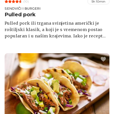
(10)
5h 10min
SENDVIČI I BURGERI
Pulled pork
Pulled pork ili trgana svinjetina američki je
roštiljski klasik, a koji je s vremenom postao
popularan i u našim krajevima. Iako je recept
jednostavan i ne treba vam neko posebno
umijeće, morat ćete odvojiti malo više vremena.
Ovo je jelo koje, kao istinski ljubitelj mesa,
morate probati. Pozovite društvo, ohladite pivo i
pripremite roštilj.