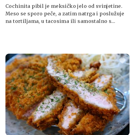
Cochinita pibil je meksičko jelo od svinjetine.
Meso se sporo peče, a zatim natrga i poslužuje
na tortiljama, u tacosima ili samostalno s
ljutikom, kiselim lukom, salsom i raznim
pečenim povrćem.