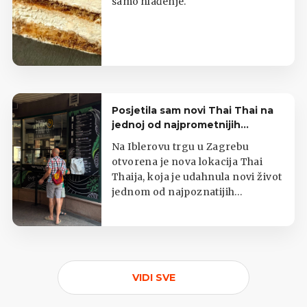
samo hlađenje.
Posjetila sam novi Thai Thai na
jednoj od najprometnijih
zagrebačkih lokacija
Na Iblerovu trgu u Zagrebu
otvorena je nova lokacija Thai
Thaija, koja je udahnula novi život
jednom od najpoznatijih
zagrebačkih kioska s tajlandskom
hranom.
VIDI SVE