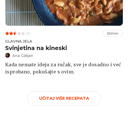
(9)
50min
GLAVNA JELA
Svinjetina na kineski
Ana Galijan
Kada nemate ideju za ručak, sve je dosadno i već
isprobano, pokušajte s ovim.
UČITAJ VIŠE RECEPATA