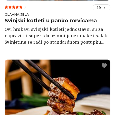
(9)
35min
GLAVNA JELA
Svinjski kotleti u panko mrvicama
Ovi hrskavi svinjski kotleti jednostavni su za
napraviti i super idu uz omiljene umake i salate.
Svinjetina se radi po standardnom postupku
pohanja, a umjesto panko mrvica možete
koristiti uobičajene krušne mrvice.