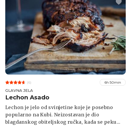
(6)
6h 50min
GLAVNA JELA
Lechon Asado
Lechon je jelo od svinjetine koje je posebno
popularno na Kubi. Neizostavan je dio
blagdanskog obiteljskog ručka, kada se peku
cijele svinje ili veći dijelovi, a inače se mogu