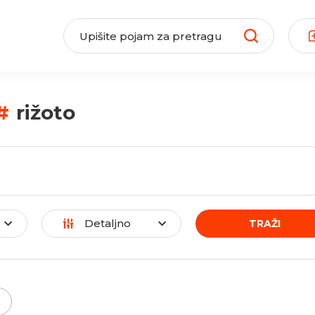
#
rižoto
Detaljno
TRAŽI