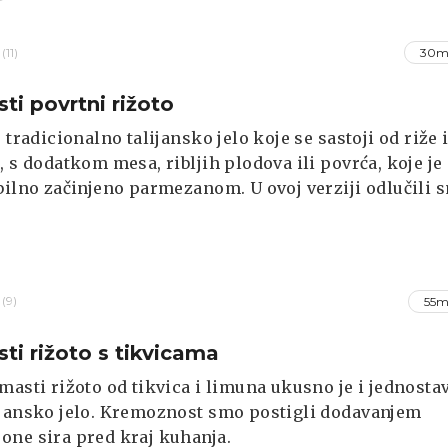
(11)
30m
ti povrtni rižoto
e tradicionalno talijansko jelo koje se sastoji od riže 
, s dodatkom mesa, ribljih plodova ili povrća, koje je
bilno začinjeno parmezanom. U ovoj verziji odlučili 
ganu vegetarijansku opciju.
(9)
55m
ti rižoto s tikvicama
masti rižoto od tikvica i limuna ukusno je i jednosta
jansko jelo. Kremoznost smo postigli dodavanjem
ne sira pred kraj kuhanja.