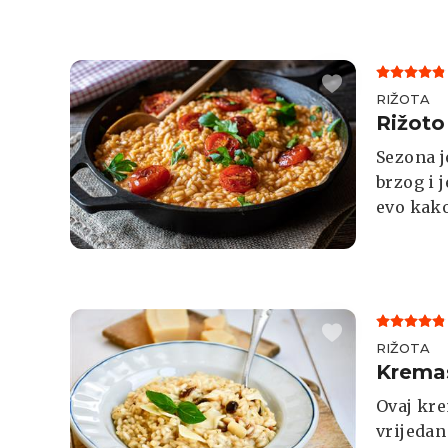
jednosta
zalogaj.
RIŽOTA
Rižoto
Sezona j
brzog i 
evo kako
RIŽOTA
Kremas
Ovaj kre
vrijedan