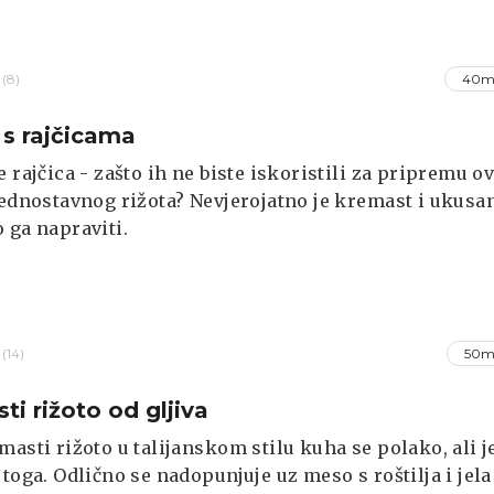
van za pripremu, ovaj rižoto će vas osvojiti već na pr
(8)
40m
 s rajčicama
e rajčica - zašto ih ne biste iskoristili za pripremu o
jednostavnog rižota? Nevjerojatno je kremast i ukusan
 ga napraviti.
(14)
50m
ti rižoto od gljiva
masti rižoto u talijanskom stilu kuha se polako, ali j
 toga. Odlično se nadopunjuje uz meso s roštilja i jela