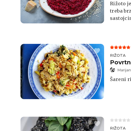
Rižoto j
treba br
sastojci
će osim 
odlično 
RIŽOTA
Povrtn
Marija
Šareni r
RIŽOTA