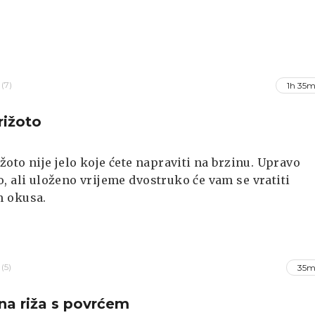
(7)
1h 35m
rižoto
ižoto nije jelo koje ćete napraviti na brzinu. Upravo
, ali uloženo vrijeme dvostruko će vam se vratiti
 okusa.
(5)
35m
na riža s povrćem