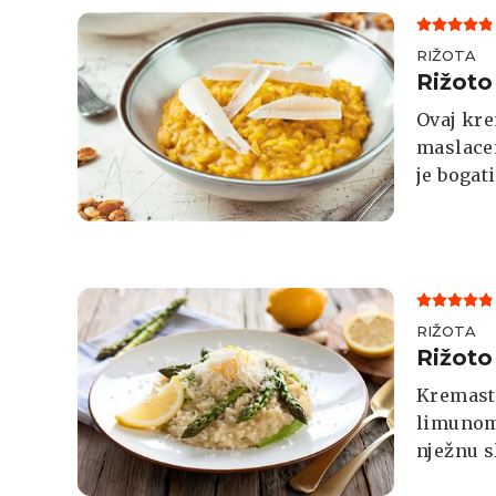
RIŽOTA
Rižoto
Ovaj kre
maslace
je bogat
mesu.
RIŽOTA
Rižoto
Kremast,
limunom 
nježnu s
parmezan