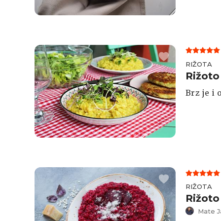
RIŽOTA
Rižoto
Brz je i
RIŽOTA
Rižoto
Mate J