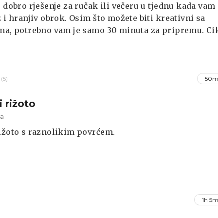
e dobro rješenje za ručak ili večeru u tjednu kada vam
z i hranjiv obrok. Osim što možete biti kreativni sa
ma, potrebno vam je samo 30 minuta za pripremu. Ci
boje, vašem rižotu dati kremoznost i slatkoću koja se
slaže uz slanoću pancete i kiselost balsamica.
(5)
50m
i rižoto
na
ižoto s raznolikim povrćem.
1h 5m