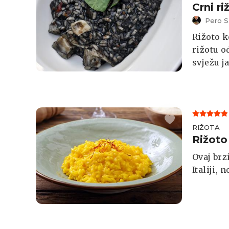
Crni ri
Pero S
Rižoto k
rižotu o
svježu ja
RIŽOTA
Rižoto
Ovaj brz
Italiji, 