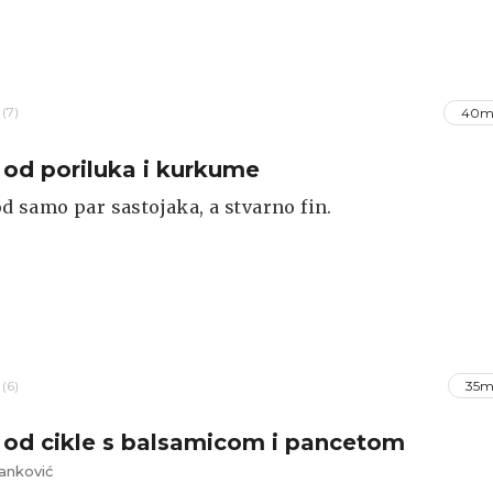
(7)
40m
 od poriluka i kurkume
 od samo par sastojaka, a stvarno fin.
(6)
35m
 od cikle s balsamicom i pancetom
anković