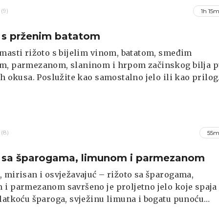
(9)
1h 15m
 s prženim batatom
masti rižoto s bijelim vinom, batatom, smeđim
m, parmezanom, slaninom i hrpom začinskog bilja 
ih okusa. Poslužite kao samostalno jelo ili kao prilog
(8)
55m
 sa šparogama, limunom i parmezanom
 mirisan i osvježavajuć – rižoto sa šparogama,
i parmezanom savršeno je proljetno jelo koje spaja
latkoću šparoga, svježinu limuna i bogatu punoću
a. Ako tražite obrok koji je istovremeno elegantan i