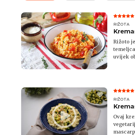
RIŽOTA
Kremas
Rižoto j
temeljca
uvijek o
se za la
RIŽOTA
Kremas
Ovaj kre
vegetari
mascarpo