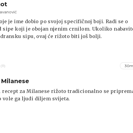
žot
avanović
oje je ime dobio po svojoj specifičnoj boji. Radi se o
d sipe koji je obojan njenim crnilom. Ukoliko nabavit
dransku sipu, ovaj će rižoto biti još bolji.
(11)
30m
 Milanese
i recept za Milanese rižoto tradicionalno se priprem
no vole ga ljudi diljem svijeta.