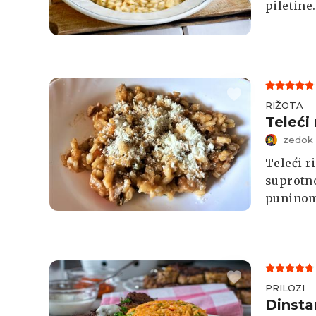
piletine.
RIŽOTA
Teleći 
zedok
Teleći r
suprotno
puninom
PRILOZI
Dinsta